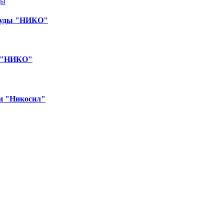
осуды "НИКО"
и "НИКО"
ии "Никосил"