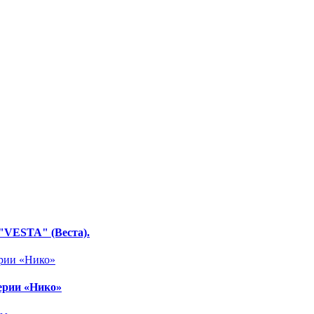
"VESTA" (Веста).
ерии «Нико»