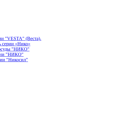
ии "VESTA" (Веста).
ь серии «Нико»
посуды "НИКО"
рии "НИКО"
рии "Никосил"