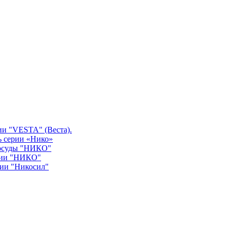
ии "VESTA" (Веста).
ь серии «Нико»
посуды "НИКО"
рии "НИКО"
рии "Никосил"