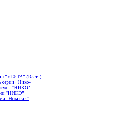
ии "VESTA" (Веста).
ь серии «Нико»
посуды "НИКО"
рии "НИКО"
рии "Никосил"