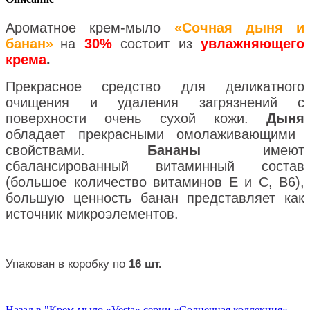
Ароматное крем-мыло
«Сочная дыня и
банан»
на
30%
состоит из
увлажняющего
крема
.
Прекрасное средство для деликатного
очищения и удаления загрязнений с
поверхности очень сухой кожи.
Дыня
обладает прекрасными омолаживающими
свойствами.
Бананы
имеют
сбалансированный витаминный состав
(большое количество витаминов Е и С, В6),
большую ценность банан представляет как
источник микроэлементов.
Упакован в коробку по
16 шт.
Назад в "Крем-мыло «Vesta» серии «Солнечная коллекция»