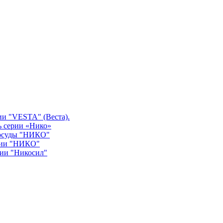
ии "VESTA" (Веста).
ь серии «Нико»
посуды "НИКО"
рии "НИКО"
рии "Никосил"