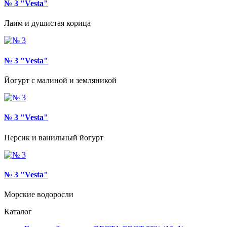
№ 3 "Vesta"
Лаим и душистая корица
№ 3 "Vesta"
Йогурт с малиной и земляникой
№ 3 "Vesta"
Персик и ванильный йогурт
№ 3 "Vesta"
Морские водоросли
Каталог