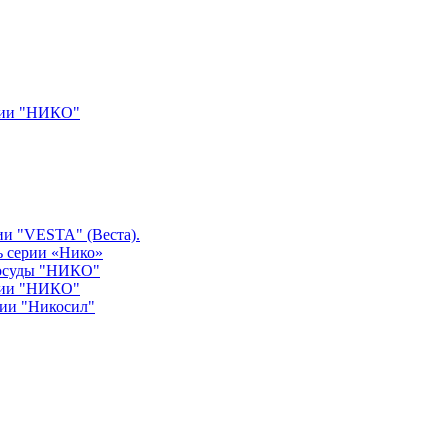
рии "НИКО"
ии "VESTA" (Веста).
ь серии «Нико»
посуды "НИКО"
рии "НИКО"
рии "Никосил"