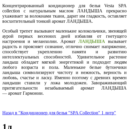
Концентрированный кондиционер для белья Vesta SPA
collection c натуральным маслом ЛАНДЫША прекрасно
ухаживает за волокнами ткани, дарит им гладкость, оставляет
восхитительный тонкий аромат ЛАНДЫША.
Особый трепет вызывают маленькие колокольчики, звенящей
аурой первых весенних дней избавляя от гнетущего
настроения и меланхолии. Аромат
ЛАНДЫША
вызывает
радость и проясняет сознание, отлично снимает напряжение,
способствует укреплению памяти и развитию
интеллектуальных способностей. Удивительное растение
ландыш обладает мягкой энергетикой и подходит людям
любого возраста и пола. Маленькие белые бутончики
ландыша символизируют чистоту и нежность, верность и
любовь, счастье и ласку. Именно поэтому с древних времен
ландыши ставили у ложа молодожен. Завораживающий
притягательности незабываемый аромат ЛАНДЫША
— аромат Гармонии.
Назад в "Кондиционер для белья "SPA Collection" 1 литр"
1л