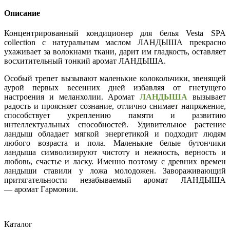
Описание
Концентрированный кондиционер для белья Vesta SPA
collection c натуральным маслом ЛАНДЫША прекрасно
ухаживает за волокнами ткани, дарит им гладкость, оставляет
восхитительный тонкий аромат ЛАНДЫША.
Особый трепет вызывают маленькие колокольчики, звенящей
аурой первых весенних дней избавляя от гнетущего
настроения и меланхолии. Аромат
ЛАНДЫША
вызывает
радость и проясняет сознание, отлично снимает напряжение,
способствует укреплению памяти и развитию
интеллектуальных способностей. Удивительное растение
ландыш обладает мягкой энергетикой и подходит людям
любого возраста и пола. Маленькие белые бутончики
ландыша символизируют чистоту и нежность, верность и
любовь, счастье и ласку. Именно поэтому с древних времен
ландыши ставили у ложа молодожен. Завораживающий
притягательности незабываемый аромат ЛАНДЫША
— аромат Гармонии.
Каталог