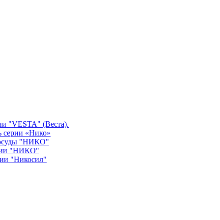
ии "VESTA" (Веста).
ь серии «Нико»
посуды "НИКО"
рии "НИКО"
рии "Никосил"