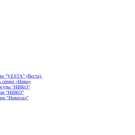
ии "VESTA" (Веста).
ь серии «Нико»
посуды "НИКО"
рии "НИКО"
рии "Никосил"