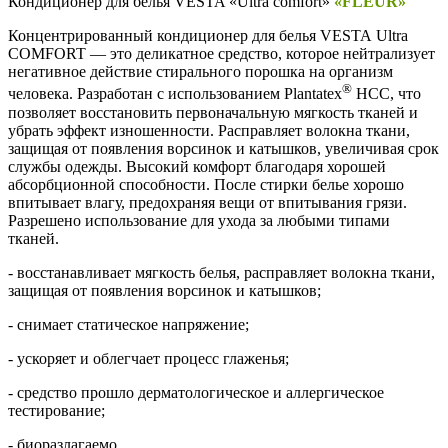
Кондиционер для белья VESTA «Ultra comfort»
«FLEUR»
Концентрированный кондиционер для белья VESTA Ultra
COMFORT — это деликатное средство, которое нейтрализует
негативное действие стирального порошка на организм
®
человека. Разработан с использованием Plantatex
HCC, что
позволяет восстановить первоначальную мягкость тканей и
убрать эффект изношенности. Расправляет волокна ткани,
защищая от появления ворсинок и катышков, увеличивая срок
службы одежды. Высокий комфорт благодаря хорошей
абсорбционной способности. После стирки белье хорошо
впитывает влагу, предохраняя вещи от впитывания грязи.
Разрешено использование для ухода за любыми типами
тканей.
- восстанавливает мягкость белья, расправляет волокна ткани,
защищая от появления ворсинок и катышков;
- снимает статическое напряжение;
- ускоряет и облегчает процесс глаженья;
- средство прошло дерматологическое и аллергическое
тестирование;
- биоразлагаемо.