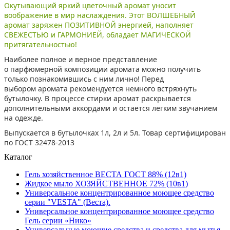
Окутывающий яркий цветочный аромат уносит
воображение в мир наслаждения. Этот ВОЛШЕБНЫЙ
аромат
заряжен ПОЗИТИВНОЙ энергией, наполняет
СВЕЖЕСТЬЮ и ГАРМОНИЕЙ, обладает МАГИЧЕСКОЙ
притягательностью!
Наиболее полное и верное представление
о парфюмерной композиции аромата можно получить
только познакомившись с ним лично! Перед
выбором аромата рекомендуется немного встряхнуть
бутылочку. В процессе стирки аромат раскрывается
дополнительными аккордами и остается легким звучанием
на одежде.
Выпускается в бутылочках 1л, 2л и 5л. Товар сертифицирован
по ГОСТ 32478-2013
Каталог
Гель хозяйственное ВЕСТА ГОСТ 88% (12в1)
Жидкое мыло ХОЗЯЙСТВЕННОЕ 72% (10в1)
Универсальное концентрированное моющее средство
серии "VESTA" (Веста).
Универсальное концентрированное моющее средство
Гель серии «Нико»
Универсальные моющие средства и средства для мытья